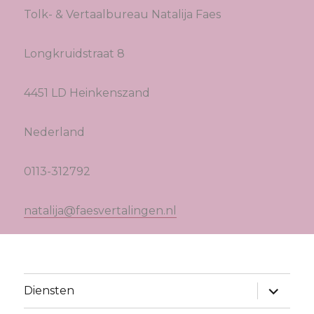
Tolk- & Vertaalbureau Natalija Faes
Longkruidstraat 8
4451 LD Heinkenszand
Nederland
0113-312792
natalija@faesvertalingen.nl
submen
Diensten
uitvouw