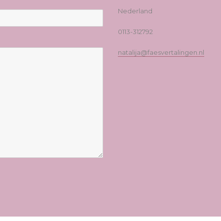
Nederland
0113-312792
natalija@faesvertalingen.nl