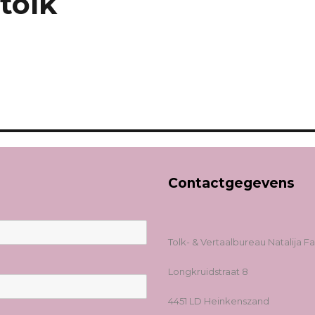
tolk
Contactgegevens
Tolk- & Vertaalbureau Natalija F
Longkruidstraat 8
4451 LD Heinkenszand